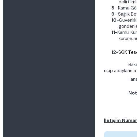
belirtilmi
8-
Kamu Gör
9-
Sağlık Be
10-
Güvenli
gönderil
11-
Kamu Kuru
kurumunu,
12-
SGK Tesc
Baka
olup adayların a
İlan
Not
İletişim Numar