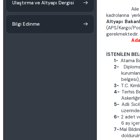
Ulaştırma ve Altyapı Dergisi
Ail
kadrolarına yerl
Altyapı Bakan
Bilgi Edinme
(APS/Kargo/Pos
gerekmektedir.
Ada
İSTENİLEN BE
1-
Atama Ba
2-
Diploma
kurumlar
belgesi),
3-
T.C. Kiml
4-
Terhis B
Askerliği
5-
Adli Sic
üzerinden
6-
2 adet v
6 ay içer
7-
Mal Bild
doldurul