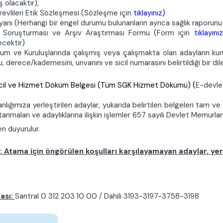
ş olacaktır),
evlileri Etik Sözleşmesi (Sözleşme için
tıklayınız)
yanı (Herhangi bir engel durumu bulunanların ayrıca sağlık raporu
k Soruşturması ve Arşiv Araştırması Formu (Form için
tıklayınız
ecektir)
m ve Kuruluşlarında çalışmış veya çalışmakta olan adayların kuru
 derece/kademesini, unvanını ve sicil numarasını belirtildiği bir dil
il ve Hizmet Döküm Belgesi (Tüm SGK Hizmet Dökümü) (
E-devlet
nlığımıza yerleştirilen adaylar, yukarıda belirtilen belgeleri tam
tanmaları ve adaylıklarına ilişkin işlemler 657 sayılı Devlet Memurla
en duyurulur.
: Atama için öngörülen koşulları karşılayamayan adaylar, y
ası:
Santral 0 312 203 10 00 / Dahili 3193-3197-3758-3198