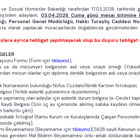
e ve Sosyal Hizmetler Bakanlığı tarafından 17.03.2026
tarihinde g
eştirilen adayların,
03.04.2026 Cuma günü mesai bitimine 
lığı, Personel Genel Müdürlüğü, Hakkı Turayliç Caddesi 
ta olarak yapılacak müracaatlarda doğabilecek gecikmelerden B
ylara ayrıca tebligat yapılmayacak olup bu duyuru tebligat n
LGELER
şvuru Formu (Form için
tıklayınız
),
 ya da mezuniyet belgesinin aslı veya onaylı örneği (Yüksekö
ından mezun olanlar için diploma denklik belgesinin aslı veya onayl
ik Numarasının bulunduğu Nüfus Cüzdanı/Kimlik Kartının fotokopisi,
elgesi (Yetkili askerlik şubelerince düzenlenmiş)
ni yapmamış olan adaylar için askerlik durum belgesi (e-Devlet kapıs
il Kaydı Belgesi (Son üç ay içerisinde alınmış sabıka kaydının olm
 barkotlu çıktı),
esikalık fotoğraf (Kamu Kurum ve Kuruluşlarında Çalışan Personelin
isinde çekilmiş),
irimi Beyannamesi (Beyanname için
tıklayınız)
(3628 sayılı Kanunun v
ması gereken Mal Bildirim Beyannamesi önlü-arkalı doldurularak ka