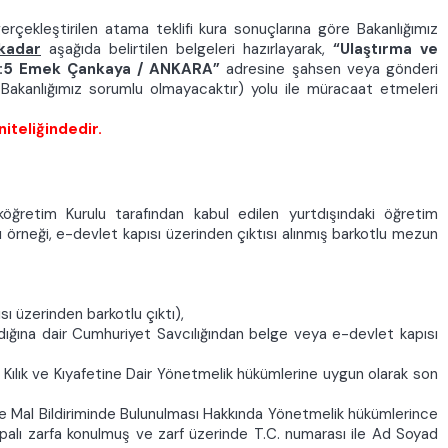
erçekleştirilen atama teklifi kura sonuçlarına
göre
Bakanlığımız
kadar
aşağıda belirtilen belgeleri hazırlayarak,
“Ulaştırma ve
No:5 Emek Çankaya / ANKARA”
adresine şahsen veya gönderi
akanlığımız sorumlu olmayacaktır) yolu ile müracaat etmeleri
iteliğindedir.
ğretim Kurulu tarafından kabul edilen yurtdışındaki öğretim
ı örneği, e-devlet kapısı üzerinden çıktısı alınmış barkotlu mezun
ı üzerinden barkotlu çıktı),
adığına dair Cumhuriyet Savcılığından belge veya e-devlet kapısı
 Kılık ve Kıyafetine Dair Yönetmelik hükümlerine uygun olarak son
e Mal Bildiriminde Bulunulması Hakkında Yönetmelik hükümlerince
palı zarfa konulmuş ve zarf üzerinde T.C. numarası ile Ad Soyad