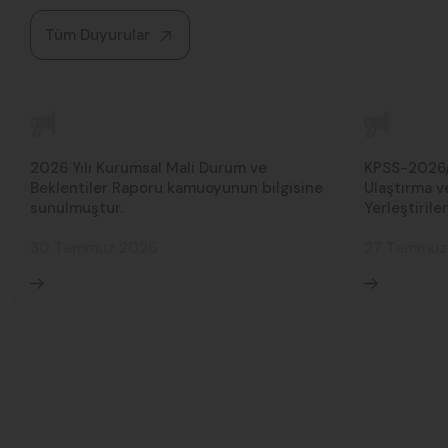
Tüm Duyurular
2026 Yılı Kurumsal Mali Durum ve
KPSS-2026/1
Beklentiler Raporu kamuoyunun bilgisine
Ulaştırma v
sunulmuştur.
Yerleştirile
30 Temmuz 2026
27 Temmuz