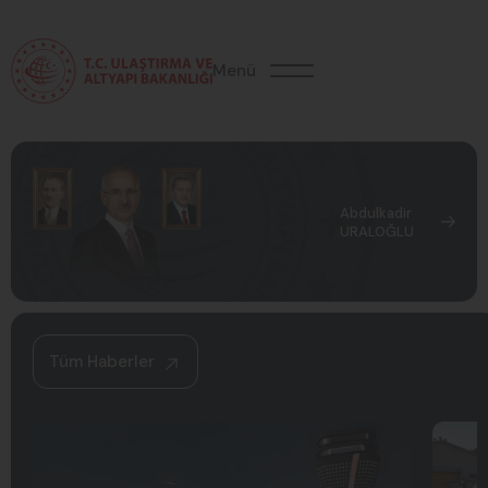
Menü
Abdulkadir
URALOĞLU
Tüm Haberler