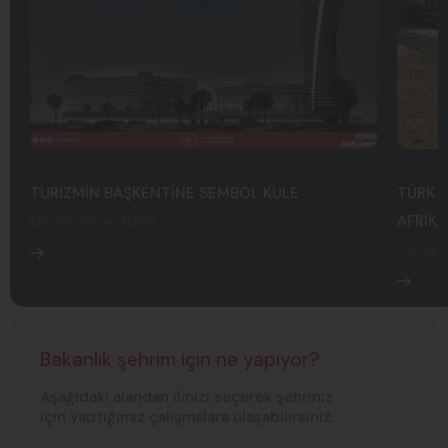
TURİZMİN BAŞKENTİNE SEMBOL KULE
TÜRK U
AFRİKA
05 Ağustos 2026
03 Ağu
Bakanlık şehrim için ne yapıyor?
Aşağıdaki alandan ilinizi seçerek şehriniz
için yaptığımız çalışmalara ulaşabilirsiniz.