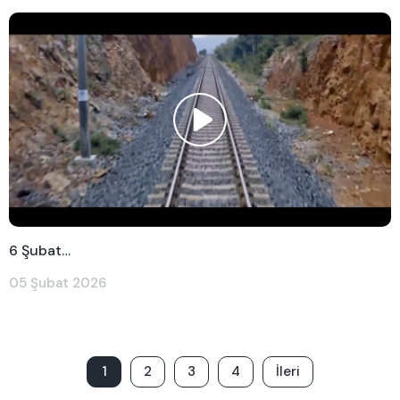
6 Şubat…
05 Şubat 2026
1
2
3
4
İleri