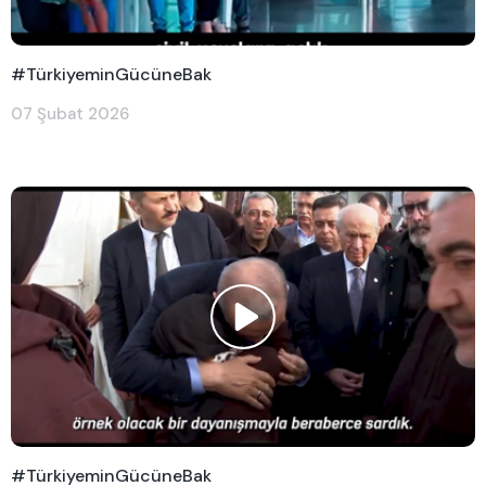
#TürkiyeminGücüneBak
07 Şubat 2026
#TürkiyeminGücüneBak