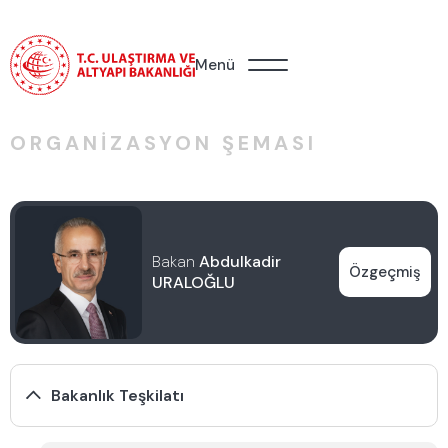
Menü
ORGANIZASYON ŞEMASI
Bakan
Abdulkadir
Özgeçmiş
URALOĞLU
Bakanlık Teşkilatı