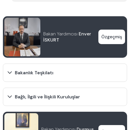
Bakan Yardımcısı
Enver
Özgeçmiş
İSKURT
Bakanlık Teşkilatı
Hukuk Hizmetleri Genel Müdürlüğü (Rutin)
Bağlı, İlgili ve İlişkili Kuruluşlar
Altyapı Yatırımları Genel Müdürlüğü
Karayolları Genel Müdürlüğü
Bakan Yardımcısı
Durmuş