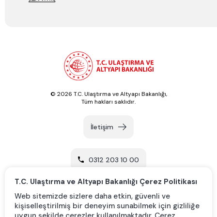
© 2026 T.C. Ulaştırma ve Altyapı Bakanlığı,
Tüm hakları saklıdır.
İletişim
0312 203 10 00
T.C. Ulaştırma ve Altyapı Bakanlığı Çerez Politikası
Yol Tarifi Al
Web sitemizde sizlere daha etkin, güvenli ve
kişiselleştirilmiş bir deneyim sunabilmek için gizliliğe
uygun şekilde çerezler kullanılmaktadır. Çerez