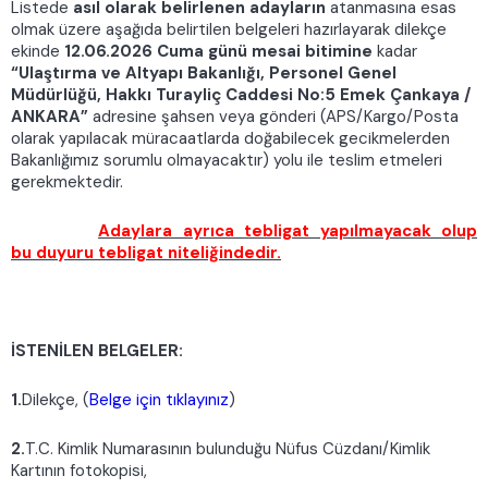
Listede
asıl olarak belirlenen adayların
atanmasına esas
olmak üzere aşağıda belirtilen belgeleri hazırlayarak dilekçe
ekinde
12.06.2026 Cuma günü mesai bitimine
kadar
“Ulaştırma ve Altyapı Bakanlığı, Personel Genel
Müdürlüğü, Hakkı Turayliç Caddesi No:5 Emek Çankaya /
ANKARA”
adresine şahsen veya gönderi (APS/Kargo/Posta
olarak yapılacak müracaatlarda doğabilecek gecikmelerden
Bakanlığımız sorumlu olmayacaktır) yolu ile teslim etmeleri
gerekmektedir.
Adaylara ayrıca tebligat yapılmayacak olup
bu duyuru tebligat niteliğindedir.
İSTENİLEN BELGELER:
1.
Dilekçe, (
Belge için tıklayınız
)
2.
T.C. Kimlik Numarasının bulunduğu Nüfus Cüzdanı/Kimlik
Kartının fotokopisi,