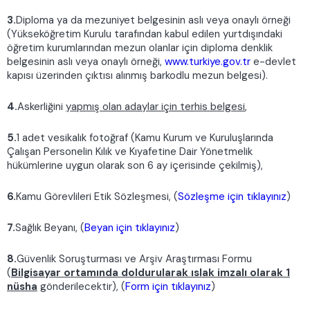
3.
Diploma ya da mezuniyet belgesinin aslı veya onaylı örneği
(Yükseköğretim Kurulu tarafından kabul edilen yurtdışındaki
öğretim kurumlarından mezun olanlar için diploma denklik
belgesinin aslı veya onaylı örneği,
www.turkiye.gov.tr
e-devlet
kapısı üzerinden çıktısı alınmış barkodlu mezun belgesi).
4.
Askerliğini
yapmış olan adaylar için terhis belgesi
,
5.
1 adet vesikalık fotoğraf (Kamu Kurum ve Kuruluşlarında
Çalışan Personelin Kılık ve Kıyafetine Dair Yönetmelik
hükümlerine uygun olarak son 6 ay içerisinde çekilmiş),
6.
Kamu Görevlileri Etik Sözleşmesi, (
Sözleşme için tıklayınız
)
7.
Sağlık Beyanı, (
Beyan için tıklayınız
)
8.
Güvenlik Soruşturması ve Arşiv Araştırması Formu
(
Bilgisayar ortamında doldurularak ıslak imzalı olarak 1
nüsha
gönderilecektir),
(
Form için tıklayınız
)