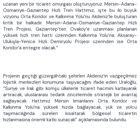
uzanan yeni bir ticaret omurgası oluşturuyoruz. Mersin-Adana-
Osmaniye-Gaziantep Hızlı Tren Hattımız, işte bu iki büyük
vizyonu Orta Koridor ve Kalkınma Yolu’nu Akdeniz’le buluşturan
kritik bir halkadır. Mersin-Adana-Osmaniye-Gaziantep Hızlı
Tren Projesi, Gaziantep’ten Ovaköy’e uzanması planlanan
yüksek hızlı tren hattı üzerinden Kalkınma Yolu’na; Aksaray-
Ulukışla-Yenice Hızlı Demiryolu Projesi üzerinden ise Orta
Koridor’a entegre olacak.”
Projenin geçtiği güzergâhtaki şehirleri Akdeniz’in vazgeçilmez
lojistik merkezleri konumuna taşıyacağını ifade eden Uraloğlu,
“Suriye ve Irak gibi komşu ülkelerle ticaret hacmini katlayarak
artıracak, uluslararası tedarik zincirlerinde stratejik bir avantaj
sağlayacak. Hattımız Mersin limanlarını Orta Koridor ve
Kalkınma Yolu’na yüksek hızda bağlayacak, yük ve yolcu
taşımacılığında süreleri kısaltarak bölgesel ticaretin
hızlanmasına önemli katkı sunacak” açıklamasında bulundu.