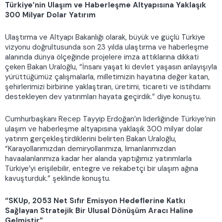
Türkiye’nin Ulaşım ve Haberleşme Altyapısına Yaklaşık
300 Milyar Dolar Yatırım
Ulaştırma ve Altyapı Bakanlığı olarak, büyük ve güçlü Türkiye
vizyonu doğrultusunda son 23 yılda ulaştırma ve haberleşme
alanında dünya ölçeğinde projelere imza attıklarına dikkati
çeken Bakan Uraloğlu, “İnsanı yaşat ki devlet yaşasın anlayışıyla
yürüttüğümüz çalışmalarla, milletimizin hayatına değer katan,
şehirlerimizi birbirine yaklaştıran, üretimi, ticareti ve istihdamı
destekleyen dev yatırımları hayata geçirdik.” diye konuştu.
Cumhurbaşkanı Recep Tayyip Erdoğan’ın liderliğinde Türkiye’nin
ulaşım ve haberleşme altyapısına yaklaşık 300 milyar dolar
yatırım gerçekleştirdiklerini belirten Bakan Uraloğlu,
“Karayollarımızdan demiryollarımıza, limanlarımızdan
havaalanlarımıza kadar her alanda yaptığımız yatırımlarla
Türkiye’yi erişilebilir, entegre ve rekabetçi bir ulaşım ağına
kavuşturduk.” şeklinde konuştu.
“SKUp, 2053 Net Sıfır Emisyon Hedeflerine Katkı
Sağlayan Stratejik Bir Ulusal Dönüşüm Aracı Haline
Gelmiştir”