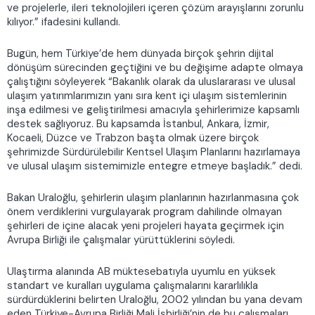
ve projelerle, ileri teknolojileri içeren çözüm arayışlarını zorunlu
kılıyor.” ifadesini kullandı.
Bugün, hem Türkiye’de hem dünyada birçok şehrin dijital
dönüşüm sürecinden geçtiğini ve bu değişime adapte olmaya
çalıştığını söyleyerek “Bakanlık olarak da uluslararası ve ulusal
ulaşım yatırımlarımızın yanı sıra kent içi ulaşım sistemlerinin
inşa edilmesi ve geliştirilmesi amacıyla şehirlerimize kapsamlı
destek sağlıyoruz. Bu kapsamda İstanbul, Ankara, İzmir,
Kocaeli, Düzce ve Trabzon başta olmak üzere birçok
şehrimizde Sürdürülebilir Kentsel Ulaşım Planlarını hazırlamaya
ve ulusal ulaşım sistemimizle entegre etmeye başladık.” dedi.
Bakan Uraloğlu, şehirlerin ulaşım planlarının hazırlanmasına çok
önem verdiklerini vurgulayarak program dahilinde olmayan
şehirleri de içine alacak yeni projeleri hayata geçirmek için
Avrupa Birliği ile çalışmalar yürüttüklerini söyledi.
Ulaştırma alanında AB müktesebatıyla uyumlu en yüksek
standart ve kuralları uygulama çalışmalarını kararlılıkla
sürdürdüklerini belirten Uraloğlu, 2002 yılından bu yana devam
eden Türkiye-Avrupa Birliği Mali İşbirliği’nin de bu çalışmaları