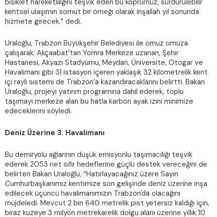
bisiklet hareketliliğini teşvik eden bu köprümüz, sürdürülebilir
kentsel ulaşımın somut bir örneği olarak inşallah yıl sonunda
hizmete girecek.” dedi.
Uraloğlu, Trabzon Büyükşehir Belediyesi ile omuz omuza
çalışarak; Akçaabat’tan Yomra Merkeze uzanan, Şehir
Hastanesi, Akyazı Stadyumu, Meydan, Üniversite, Otogar ve
Havalimanı gibi 31 istasyon içeren yaklaşık 32 kilometrelik kent
içi raylı sistemi de Trabzon’a kazandıracaklarını belirtti. Bakan
Uraloğlu, projeyi yatırım programına dahil ederek, toplu
taşımayı merkeze alan bu hatla karbon ayak izini minimize
edeceklerini söyledi.
Deniz Üzerine 3. Havalimanı
Bu demiryolu ağlarının düşük emisyonlu taşımacılığı teşvik
ederek 2053 net sıfır hedeflerine güçlü destek vereceğini de
belirten Bakan Uraloğlu, “Hatırlayacağınız üzere Sayın
Cumhurbaşkanımız kentimize son gelişinde deniz üzerine inşa
edilecek üçüncü havalimanımızın Trabzon'da olacağını
müjdeledi. Mevcut 2 bin 640 metrelik pist yetersiz kaldığı için,
biraz kuzeye 3 milyon metrekarelik dolgu alanı üzerine yıllık 10