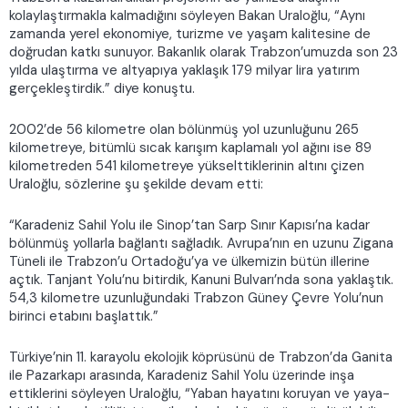
kolaylaştırmakla kalmadığını söyleyen Bakan Uraloğlu, “Aynı
zamanda yerel ekonomiye, turizme ve yaşam kalitesine de
doğrudan katkı sunuyor. Bakanlık olarak Trabzon’umuzda son 23
yılda ulaştırma ve altyapıya yaklaşık 179 milyar lira yatırım
gerçekleştirdik.” diye konuştu.
2002’de 56 kilometre olan bölünmüş yol uzunluğunu 265
kilometreye, bitümlü sıcak karışım kaplamalı yol ağını ise 89
kilometreden 541 kilometreye yükselttiklerinin altını çizen
Uraloğlu, sözlerine şu şekilde devam etti:
“Karadeniz Sahil Yolu ile Sinop’tan Sarp Sınır Kapısı’na kadar
bölünmüş yollarla bağlantı sağladık. Avrupa’nın en uzunu Zigana
Tüneli ile Trabzon’u Ortadoğu’ya ve ülkemizin bütün illerine
açtık. Tanjant Yolu’nu bitirdik, Kanuni Bulvarı’nda sona yaklaştık.
54,3 kilometre uzunluğundaki Trabzon Güney Çevre Yolu’nun
birinci etabını başlattık.”
Türkiye’nin 11. karayolu ekolojik köprüsünü de Trabzon’da Ganita
ile Pazarkapı arasında, Karadeniz Sahil Yolu üzerinde inşa
ettiklerini söyleyen Uraloğlu, “Yaban hayatını koruyan ve yaya-