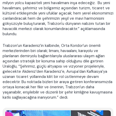
milyon yolcu kapasiteli yeni havalimanı inşa edeceğiz. Bu yeni
havalimanı, şehrimiz ve bölgemiz açısından turizm, ticaret ve
kültürel etkileşimde yeni ufuklar açacak; hem yerel ekonomimizi
canlandıracak hem de şehrimizin yeşil ve mavi harmonisini
gökyüzüyle buluşturarak, Trabzon'u dünyanın nabzını tutan bir
havacılık merkezi olarak konumlandıracaktır.” açıklamasında
bulundu.
Trabzon’un Karadeniz’in kalbinde, Orta Koridor’un önemli
merkezlerinden biri olarak; limanı, havaalanı, karayolu ve
planlanan demiryolu bağlantılarıyla uluslararası ulaşım ağları
açısından stratejik bir konuma sahip olduğunu dile getiren
Uraloğlu, “Şehrimiz, güçlü altyapısı ve vizyoner projeleriyle,
gelecekte Akdeniz’den Karadeniz’e, Avrupa’dan Kafkasya’ya
uzanan ticaret yollarında kilit bir rol üstlenmeye devam
edecektir. Bu noktada bizleri bir araya getiren konferansımızda
ortaya konacak her fikir ve önerinin, Trabzon’un daha
yaşanabilir, erişilebilir ve düzenli bir şehir kimliğine kavuşmasına
katkı sağlayacağına inanıyorum.” dedi.