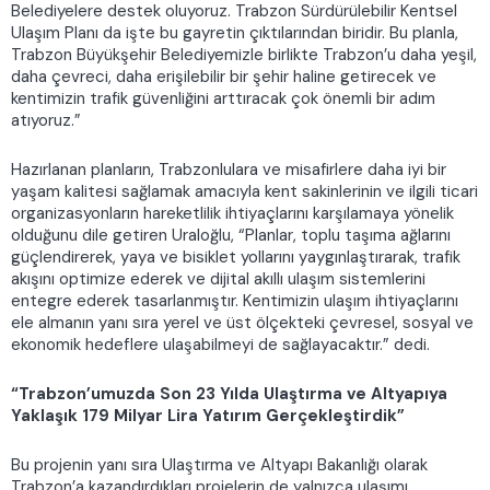
Belediyelere destek oluyoruz. Trabzon Sürdürülebilir Kentsel
Ulaşım Planı da işte bu gayretin çıktılarından biridir. Bu planla,
Trabzon Büyükşehir Belediyemizle birlikte Trabzon’u daha yeşil,
daha çevreci, daha erişilebilir bir şehir haline getirecek ve
kentimizin trafik güvenliğini arttıracak çok önemli bir adım
atıyoruz.”
Hazırlanan planların, Trabzonlulara ve misafirlere daha iyi bir
yaşam kalitesi sağlamak amacıyla kent sakinlerinin ve ilgili ticari
organizasyonların hareketlilik ihtiyaçlarını karşılamaya yönelik
olduğunu dile getiren Uraloğlu, “Planlar, toplu taşıma ağlarını
güçlendirerek, yaya ve bisiklet yollarını yaygınlaştırarak, trafik
akışını optimize ederek ve dijital akıllı ulaşım sistemlerini
entegre ederek tasarlanmıştır. Kentimizin ulaşım ihtiyaçlarını
ele almanın yanı sıra yerel ve üst ölçekteki çevresel, sosyal ve
ekonomik hedeflere ulaşabilmeyi de sağlayacaktır.” dedi.
“Trabzon’umuzda Son 23 Yılda Ulaştırma ve Altyapıya
Yaklaşık 179 Milyar Lira Yatırım Gerçekleştirdik”
Bu projenin yanı sıra Ulaştırma ve Altyapı Bakanlığı olarak
Trabzon’a kazandırdıkları projelerin de yalnızca ulaşımı